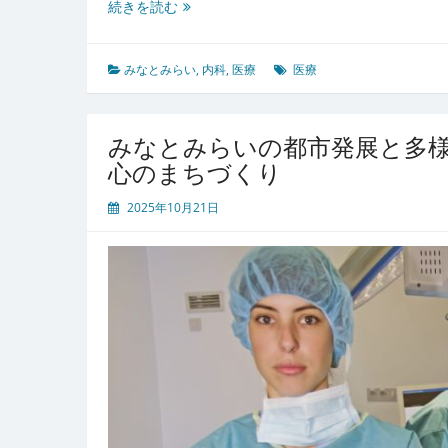
都
続きを読む
市
と
健
みなとみらい
,
内科
,
医療
医療
康
が
調
みなとみらいの都市発展と多
和
心のまちづくり
す
る
2025年10月21日
み
な
と
み
ら
い
の
安
心
内
科
医