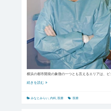
療
最
前
線
横浜の都市開発の象徴の一つとも言えるエリアは、ビ
み
続きを読む
な
と
み
みなとみらい
,
内科
,
医療
医療
ら
い