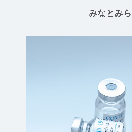
コ
ン
みなとみら
テ
ン
ツ
へ
ス
キ
ッ
プ