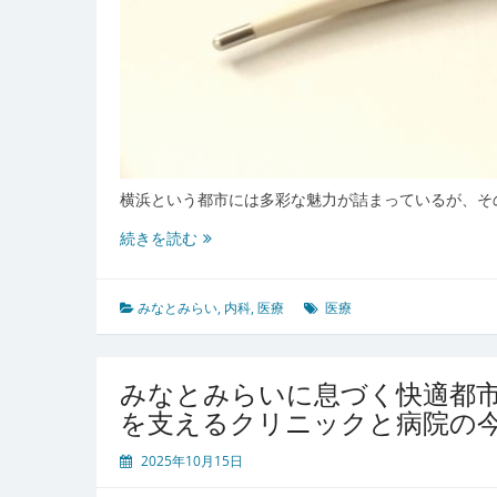
の
ま
ち
づ
く
り
横浜という都市には多彩な魅力が詰まっているが、そ
み
続きを読む
な
と
み
みなとみらい
,
内科
,
医療
医療
ら
い
の
みなとみらいに息づく快適都
都
を支えるクリニックと病院の
市
型
2025年10月15日
健
康