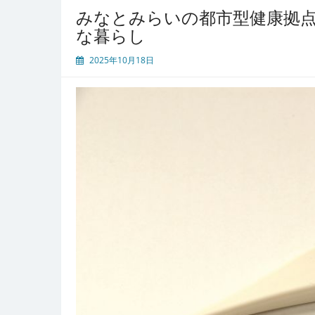
の
みなとみらいの都市型健康拠
都
な暮らし
市
発
2025年10月18日
展
と
多
様
な
内
科
医
療
が
支
え
る
健
康
安
心