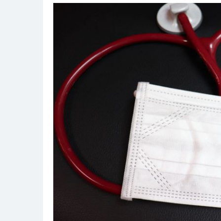
拠
点
が
支
え
る
安
心
の
医
療
と
快
適
な
暮
ら
し