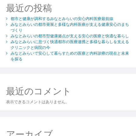
す
最近の投稿
る
内
都市と健康が調和するみなとみらいの安心内科医療最前線
科
みなとみらいの都市発展と多様な内科医療が支える健康安心のまち
医
づくり
療
みなとみらいの都市型健康拠点が支える安心の医療と快適な暮らし
が
みなとみらいに息づく快適都市の医療連携と多様な暮らしを支える
支
クリニックと病院の今
え
みなとみらいで安心して暮らすための医療と内科診療の現在と未来
る
を探る
多
様
な
ラ
最近のコメント
イ
フ
表示できるコメントはありません。
ス
タ
イ
ル
アーカイブ