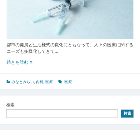
都市の発展と生活様式の変化にともなって、人々の医療に関する
ニーズも多様化してきて…
み
続きを読む
な
と
み
みなとみらい
,
内科
,
医療
医療
ら
い
の
検索
都
検索
市
と
調
和