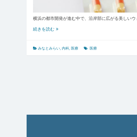
横浜の都市開発が進む中で、沿岸部に広がる美しいウ
み
続きを読む
な
と
み
みなとみらい
,
内科
,
医療
医療
ら
い
の
進
化
す
る
都
市
医
療
生
活