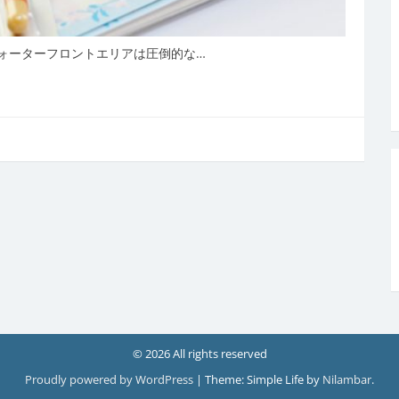
ォーターフロントエリアは圧倒的な…
© 2026 All rights reserved
Proudly powered by WordPress
|
Theme: Simple Life by
Nilambar
.