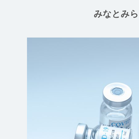
コ
ン
みなとみら
テ
ン
ツ
へ
ス
キ
ッ
プ