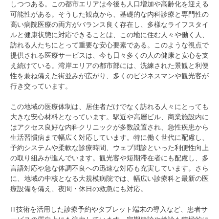
しつつある。この都市エリアは今後も人口増加や高齢化を迎える
可能性がある。そうした観点から、基礎的な内科診療と専門性の
高い病院医療の両方がバランス良く存在し、多様なライフスタイ
ルと健康状態に対応できることは、この地に住む人々や働く人、
訪れる人たちにとって重要な安心要素である。このような視点で
提供される医療サービスは、今も日々多くの人の健康と安心を支
え続けている。湾岸エリアの都市部には、洗練された景観と利便
性を兼ね備えた街並みが広がり、多くのビジネスマンや観光客が
行き交っています。
この地域の医療体制は、居住者だけでなく訪れる人々にとっても
大きな安心材料となっています。駅近や高層ビル、商業施設内に
はアクセス良好な内科クリニックが多数設置され、急性疾患から
生活習慣病まで幅広く対応しています。特に働く世代に配慮し、
予約システムや柔軟な診療時間、ウェブ問診といった利便性向上
の取り組みが進んでいます。観光客や短期滞在者にも配慮し、多
言語対応や急な体調不良への迅速な対応も充実しています。さら
に、地域の中核となる大規模病院では、幅広い診療科と最新の医
療設備を備え、夜間・休日の救急にも対応。
IT技術を活用した診療予約やタブレット端末の導入など、患者サ