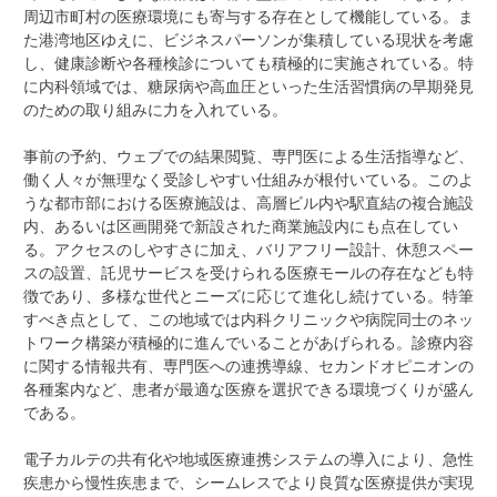
周辺市町村の医療環境にも寄与する存在として機能している。ま
た港湾地区ゆえに、ビジネスパーソンが集積している現状を考慮
し、健康診断や各種検診についても積極的に実施されている。特
に内科領域では、糖尿病や高血圧といった生活習慣病の早期発見
のための取り組みに力を入れている。
事前の予約、ウェブでの結果閲覧、専門医による生活指導など、
働く人々が無理なく受診しやすい仕組みが根付いている。このよ
うな都市部における医療施設は、高層ビル内や駅直結の複合施設
内、あるいは区画開発で新設された商業施設内にも点在してい
る。アクセスのしやすさに加え、バリアフリー設計、休憩スペー
スの設置、託児サービスを受けられる医療モールの存在なども特
徴であり、多様な世代とニーズに応じて進化し続けている。特筆
すべき点として、この地域では内科クリニックや病院同士のネッ
トワーク構築が積極的に進んでいることがあげられる。診療内容
に関する情報共有、専門医への連携導線、セカンドオピニオンの
各種案内など、患者が最適な医療を選択できる環境づくりが盛ん
である。
電子カルテの共有化や地域医療連携システムの導入により、急性
疾患から慢性疾患まで、シームレスでより良質な医療提供が実現