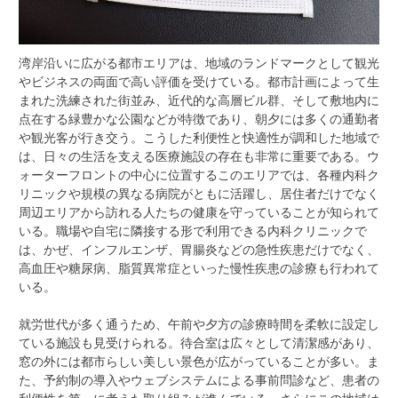
湾岸沿いに広がる都市エリアは、地域のランドマークとして観光
やビジネスの両面で高い評価を受けている。
都市計画によって生
まれた洗練された街並み、近代的な高層ビル群、そして敷地内に
点在する緑豊かな公園などが特徴であり、朝夕には多くの通勤者
や観光客が行き交う。こうした利便性と快適性が調和した地域で
は、日々の生活を支える医療施設の存在も非常に重要である。ウ
ォーターフロントの中心に位置するこのエリアでは、各種内科ク
リニックや規模の異なる病院がともに活躍し、居住者だけでなく
周辺エリアから訪れる人たちの健康を守っていることが知られて
いる。職場や自宅に隣接する形で利用できる内科クリニックで
は、かぜ、インフルエンザ、胃腸炎などの急性疾患だけでなく、
高血圧や糖尿病、脂質異常症といった慢性疾患の診療も行われて
いる。
就労世代が多く通うため、午前や夕方の診療時間を柔軟に設定し
ている施設も見受けられる。待合室は広々として清潔感があり、
窓の外には都市らしい美しい景色が広がっていることが多い。ま
た、予約制の導入やウェブシステムによる事前問診など、患者の