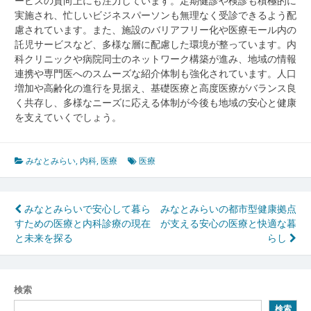
ービスの質向上にも注力しています。定期健診や検診も積極的に
実施され、忙しいビジネスパーソンも無理なく受診できるよう配
慮されています。また、施設のバリアフリー化や医療モール内の
託児サービスなど、多様な層に配慮した環境が整っています。内
科クリニックや病院同士のネットワーク構築が進み、地域の情報
連携や専門医へのスムーズな紹介体制も強化されています。人口
増加や高齢化の進行を見据え、基礎医療と高度医療がバランス良
く共存し、多様なニーズに応える体制が今後も地域の安心と健康
を支えていくでしょう。
みなとみらい
,
内科
,
医療
医療
投
みなとみらいで安心して暮ら
みなとみらいの都市型健康拠点
すための医療と内科診療の現在
が支える安心の医療と快適な暮
稿
と未来を探る
らし
ナ
ビ
検索
ゲ
検索