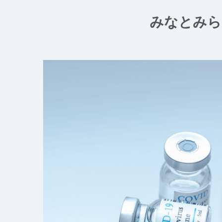
コ
ン
みなとみら
テ
ン
ツ
へ
ス
キ
ッ
プ