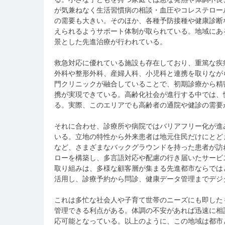
が気兼ねなく生活習慣病の相談・血圧やコレステロー
の需要も大きい。そのほか、各種予防接種や健康診断
えられるようサポート体制が取られている。地域にあ
景とした先進治療が行われている。
救急対応に優れている施設も存在しており、重篤な疾
外科や整形外科、産婦人科、小児科と連携を取りなが
門クリニックが融合していることで、初期診療から精
携が実現できている。高齢化社会が進行する中では、
る。実際、このエリアでも高齢者の通院や健診の需要
それに合わせ、診療所や病院ではバリアフリー化が進
いる。立地の特性から外来患者は地元住民だけにとど
など、さまざまなバックグラウンドを持った患者が訪
ローを構築し、多言語対応や配慮の行き届いたサービ
取り組みは、多様な顧客層が集まる先進都市ならでは
活用し、診療予約から問診、健康データ管理までデジ
これは多忙な社会人や子育て世帯のニーズにも即した
管理できる利点がある。体調の不安があれば迅速に相
応可能となっている。以上のように、この地域は都市