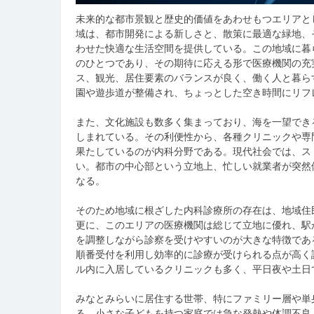
未来的な都市景観と歴史的価値をあわせもつエリアと
域は、都市開発による新しさと、散策に最適な緑地、
わせた快適な生活空間を提供している。この地域に暮
のひとつであり、その期待に応える形で医療機関の充
ス、観光、居住要素のバランスが良く、働く人と暮ら
園や遊歩道が整備され、ちょっとした空き時間にリフ
また、文化施設も数多く集まっており、海を一望でき
しまれている。その利便性から、各種クリニックや専
果たしているのが内科分野である。現代社会では、ス
い。都市の中心部という立地上、忙しい就業者が突然
なる。
そのため地域に根ざした内科診療所の存在は、地域住
更に、このエリアの医療機関は総じて立地に優れ、駅
を調整しながら診察を受けやすいのが大きな特徴であ
順番受付を利用し効率的に診療が受けられる点が高く
ル内に入居しているクリニックも多く、平日夜や土日
みなとみらいに居住する世帯、特にファミリー層や単
る。小さな子どもを持つ家庭では急な発熱や体調不良