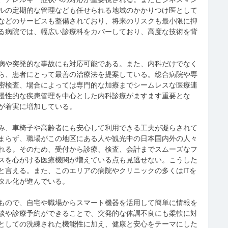
ルの定期的な管理なども任せられる地域のかかりつけ医として
などのサービスも整備されており、将来のリスクも最小限に抑
る病院では、幅広い診療科をカバーしており、高度な技術を背
病や突発的な事故にも対応可能である。また、内科だけでなく
ら、患者にとって最善の治療法を提案している。総合病院や専
密検査、場合によっては専門的な加療までシームレスな医療連
慢性的な疾患管理を中心とした内科診療がますます重要とな
が着実に増加している。
み、車椅子や高齢者にも安心して利用できる工夫が凝らされて
まらず、職場がこの地区にある人や観光中の日本国内外の人々
れる。そのため、受付から診療、検査、会計までスムーズなフ
スを心がける医療機関が増えている点も見逃せない。こうした
と言える。また、このエリアの病院やクリニックの多くはITを
タル化が進んでいる。
もので、自宅や職場からスマート機器を活用して簡単に情報を
談や診療予約ができることで、突発的な体調不良にも柔軟に対
としての洗練された機能性に加え、健康と安心をテーマにした