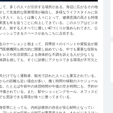
して、多くの人々が注目する場所がある。
海辺に広がるその地
そして先進的な医療環境が融合し、多様なライフスタイルに合
らす人々、もしくは働く人々にとって、健康意識の高さも特徴
実度も年を追うごとに向上してきている。このエリアはビジネ
す人、旅する人すべてに優しい町づくりが進められてきた。公
レッシュできるスペースがあちこちに点在する。
るロケーションと相まって、四季折々のイベントや展覧会が親
門医療機関も精力的に開業し始めている。中でも重要な役割を
トレスや生活習慣による身体的な不調を訴える人が少なくな
体調を崩しても、すぐに診療にアクセスできる環境が不可欠と
民だけでなく通勤者、観光で訪れた人々にも重宝されている。
からの距離も近い場合が多い。働く時間や移動のスケジュール
る。たとえば午前中の休憩時間や午後の空き時間にも、予約や
評価されている。また、駅やショッピングモール、オフィスビ
でも受診できる環境が徐々に整ってきている。
身世帯にとっても、内科診療所の存在が安心材料となってい
、アレルギー症状への対応が重要視される。またビジネスマン