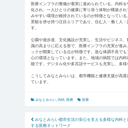
医療インフラの整備が着実に進められている。内科を
化され、一人ひとりの健康に寄り添う体制が構築され
みやすい環境が維持されているのが特徴となっている
景観を併せ持つ注目エリアであり、住む人・働く人・
す。
公園や遊歩道、文化施設が充実し、生活やビジネス、
識の高まりに応える形で、医療インフラの充実が進み
ックが開業している点が特徴です。急な体調不良でも
心の環境となっています。また、地域の病院では内科
能です。デジタル化や多言語サービスも充実し、多様
こうしてみなとみらいは、都市機能と健康支援が高度
ています。
みなとみらい
,
内科
,
医療
医療
投
みなとみらい都市生活の安心を支える多様な内科と
する医療ネットワーク