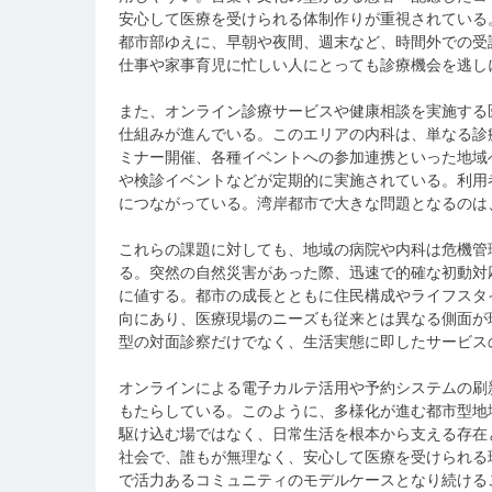
安心して医療を受けられる体制作りが重視されている
都市部ゆえに、早朝や夜間、週末など、時間外での受
仕事や家事育児に忙しい人にとっても診療機会を逃し
また、オンライン診療サービスや健康相談を実施する
仕組みが進んでいる。このエリアの内科は、単なる診
ミナー開催、各種イベントへの参加連携といった地域
や検診イベントなどが定期的に実施されている。利用
につながっている。湾岸都市で大きな問題となるのは
これらの課題に対しても、地域の病院や内科は危機管
る。突然の自然災害があった際、迅速で的確な初動対
に値する。都市の成長とともに住民構成やライフスタ
向にあり、医療現場のニーズも従来とは異なる側面が
型の対面診察だけでなく、生活実態に即したサービス
オンラインによる電子カルテ活用や予約システムの刷
もたらしている。このように、多様化が進む都市型地
駆け込む場ではなく、日常生活を根本から支える存在
社会で、誰もが無理なく、安心して医療を受けられる
で活力あるコミュニティのモデルケースとなり続ける