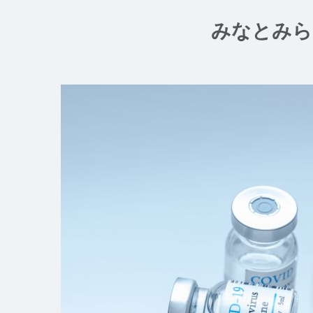
コ
ン
みなとみら
テ
ン
ツ
へ
ス
キ
ッ
プ