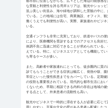
都市部に位置しながらも、広々とした海辺の開放感を
な景観と利便性を誇る湾岸エリアは、観光やショッピ
並ぶ美しい街並み、海や緑地が調和した景観の中に、
ている。この地域には住宅、商業施設、オフィス、観
働くうえでも利便性が高い。実際、家族連れやビジネ
いる。
交通インフラも非常に充実しており、鉄道やバスの便
により、医療機関を受診するまでのアクセスも良好だ
体調不良に迅速に対応できることが求められている。
えている。特に、ビジネスエリアとしても機能してい
ち寄るケースが多い。
また、高齢者や家族連れにとっても、徒歩圏内に質の
診てもらうことができる症状は幅広く、発熱や咳、腹
常症といった慢性疾患までをカバーしている。定期健
の役割も重要視されている。現代的な都市生活におい
くないため、早期に相談できる内科の存在は地域の健
する点として、外来患者の流動性も高い。
観光やビジネスで一時的に滞在する人が必要に応じて
用しやすい。言葉や文化の壁がある患者へ配慮したコ