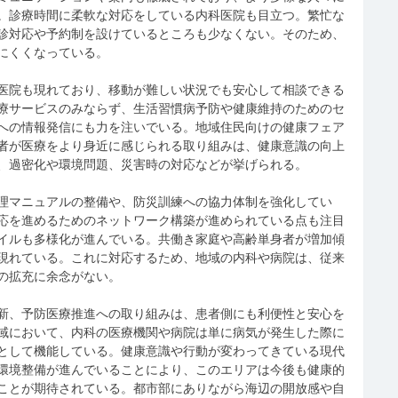
。診療時間に柔軟な対応をしている内科医院も目立つ。繁忙な
診対応や予約制を設けているところも少なくない。そのため、
にくくなっている。
医院も現れており、移動が難しい状況でも安心して相談できる
療サービスのみならず、生活習慣病予防や健康維持のためのセ
への情報発信にも力を注いでいる。地域住民向けの健康フェア
者が医療をより身近に感じられる取り組みは、健康意識の向上
、過密化や環境問題、災害時の対応などが挙げられる。
理マニュアルの整備や、防災訓練への協力体制を強化してい
応を進めるためのネットワーク構築が進められている点も注目
イルも多様化が進んでいる。共働き家庭や高齢単身者が増加傾
現れている。これに対応するため、地域の内科や病院は、従来
の拡充に余念がない。
新、予防医療推進への取り組みは、患者側にも利便性と安心を
域において、内科の医療機関や病院は単に病気が発生した際に
として機能している。健康意識や行動が変わってきている現代
環境整備が進んでいることにより、このエリアは今後も健康的
ことが期待されている。都市部にありながら海辺の開放感や自