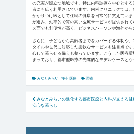
の充実が際立つ地域です。特に内科診療を中心とする
者にも広く利用されています。内科クリニックでは、
かかりつけ医として住民の健康を日常的に支えていま
が進み、効率的で質の高い医療サービスが提供されて
ス面でも利便性が高く、ビジネスパーソンや海外から
さらに、子どもから高齢者までをカバーする体制や、
タイルや世代に対応した柔軟なサービスも注目点です
心して暮らせる備えも整っています。こうした医療環
まっており、都市型医療の先進的なモデルケースとな
みなとみらい
,
内科
,
医療
医療
投
みなとみらいの進化する都市医療と内科が支える健
安心な暮らし
稿
ナ
ビ