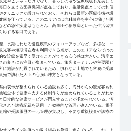
観光やビジネスだけでなく、暮らしの場や医療環境も充実して
毎日を支える医療機関が点在しており、生活拠点としての利便
やクリニックが設けられており、それらは最新の医療技術や設
健康を守っている。このエリアには内科診療を中心に掲げた医
などの急性疾患はもちろん、高血圧や糖尿病といった生活習慣
対応する窓口である。
理、長期にわたる慢性疾患のフォローアップなど、多様なニー
観光客や短期滞在者も利用できる点が、このエリアならではの
的な診療を素早く受けることができる安心感は大きい。湾岸エ
スの良さにも注目が集まっている。旅客ターミナルや主要駅ビ
所に施設が配置されているため、慣れない土地でも容易に受診
観光で訪れた人々の心強い味方となっている。
案内表示が整えられている施設も多く、海外からの観光客も利
地域全体で健康を支える体制作りが進められていることがわか
と日常的な健康サービスが両立することが求められている。湾
化された診療記録を活用した効率的な管理が進んでいる。電子
短縮や受診履歴の一元管理が実現し、不要な重複検査や診療の
やオンライン診療への取り組みも急速に進んでいる。これによ