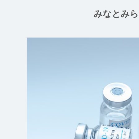
コ
ン
みなとみら
テ
ン
ツ
へ
ス
キ
ッ
プ