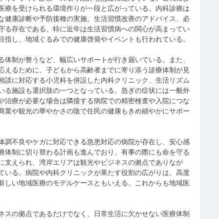
医療を受けられる環境作りが一段と広がっている。内科診療は
な健康診断や予防接種の実施、生活習慣改善のアドバイス、必
守る存在である。特に近年は生活習慣病への関心が高まってい
目指し、地域ぐるみでの健康啓発やイベントも行われている。
る体制が整うなど、幅広いサポートが行き届いている。また、
応えるために、子どもから高齢者までに寄り添う診療体制が見
相談に対応する小児科を併設した内科クリニック、生活リズム
いる施設も選択肢の一つとなっている。急ぎの症状には一般外
や治療が必要な場合は隣接する病院での精密検査や入院につな
商業や観光の華やかさの陰で住民の健康もきめ細やかにサポー
体調不良やケガに対応できる急患対応の病院が存在し、安心感
療体制に切り替わる計画も進んでおり、有事の際にも命を守る
に支えられ、湾岸エリアは観光やビジネスの拠点でありなが
ている。病院や内科クリニックが果たす役割の広がりは、高度
新しい地域医療のモデルケースともいえる。これからも地域医
ネスの拠点であるだけでなく、日常生活に欠かせない医療体制