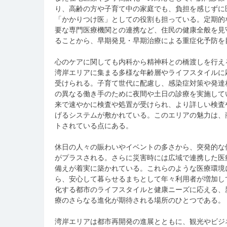
り、高齢の方や子育て中の家庭でも、負担を感じずに
「かかりつけ医」としての役割も担っている。定期的
要な専門医療機関との連携など、住民の健康全般を見
ることから、早期発見・早期治療による重症化予防を
心のケアに関しても内科から精神科との橋渡しを行え
湾岸エリアに集まる多様な年齢層やライフスタイルに
受けられる。子育て世代に配慮し、感染症対策や発達
の異なる働き手のために夜間や土日の診療を実施して
来で速やかに検査や処置が受けられ、より詳しい検査
げるシステムが敷かれている。このエリアの魅力は、
トされている点にある。
休日の人々の賑わいやイベントの多さから、突発的な
がプラスされる。さらに災害時には広域で連携した医
備えが着実に築かれている。これらのような医療環境
ら、安心して暮らせるまちとして年々利用者が増加し
化する都市のライフスタイルと健康ニーズに応える、
療のさらなる進化が期待される場所のひとつである。
湾岸エリアは都市再開発の進展とともに、観光やビジ