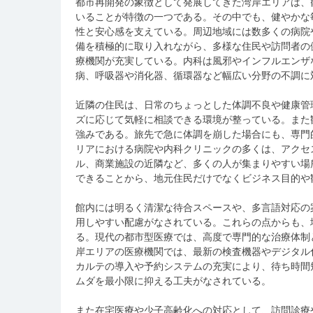
都市再開発の象徴として発展してきた湾岸エリアは、
いることが特徴の一つである。
その中でも、健やかな
性と安心感を支えている。周辺地域には数多くの病院
備を積極的に取り入れながら、多様な住民や訪問者の
療機関が充実している。内科は風邪やインフルエンザ
病、呼吸器や消化器、循環器など幅広い分野の不調に
近隣の住民は、日常のちょっとした体調不良や健康管
ズに応じて気軽に相談できる環境が整っている。また
強みである。旅先で急に体調を崩した場合にも、専門
リアにおける病院や内科クリニックの多くは、アクセ
ル、商業施設の近隣など、多くの人が集まりやすい場
できることから、地元住民だけでなくビジネス目的や
館内には明るく清潔な待合スペースや、多言語対応の
用しやすい配慮がなされている。これらの点からも、
る。現代の都市型医療では、高度で専門的な治療体制
岸エリアの医療機関では、最新の検査機器やデジタル
カルテの導入や予約システムの充実により、待ち時間
ムダを最小限に抑える工夫がなされている。
また在宅医療や少子高齢化への対応として、訪問診療