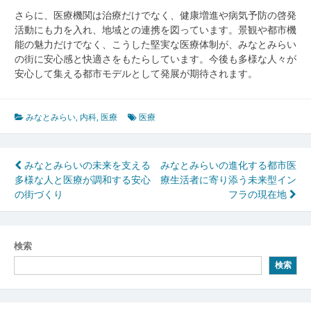
さらに、医療機関は治療だけでなく、健康増進や病気予防の啓発
活動にも力を入れ、地域との連携を図っています。景観や都市機
能の魅力だけでなく、こうした堅実な医療体制が、みなとみらい
の街に安心感と快適さをもたらしています。今後も多様な人々が
安心して集える都市モデルとして発展が期待されます。
みなとみらい
,
内科
,
医療
医療
投
みなとみらいの未来を支える
みなとみらいの進化する都市医
多様な人と医療が調和する安心
療生活者に寄り添う未来型イン
稿
の街づくり
フラの現在地
ナ
ビ
検索
ゲ
検索
ー
シ