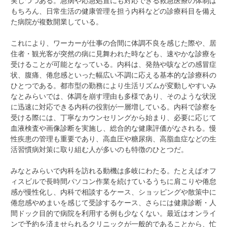
実しつつある。急病や応急処置にも対応できる救急医療の体制は
もちろん、日常生活の健康管理を担う内科などの診療科目を備え
た病院が複数開業している。
これにより、ワーカーが仕事の合間に体調不良を感じた際や、居
住者・観光客が突然の病に見舞われた時なども、速やかな診療を
受けることが可能となっている。内科は、発熱や咳などの感冒症
状、腹痛、倦怠感といった幅広い不調に応える基本的な診療科の
ひとつである。都市型の勤務により生活リズムが変動しやすいみ
なとみらいでは、体調を崩す理由も多様であり、そのような状況
に迅速に対応できる内科の役割が一層増している。内科で診察を
受ける際には、丁寧なカウンセリングから始まり、必要に応じて
血液検査や画像診断を実施し、総合的な健康評価がなされる。慢
性疾患の管理も重要であり、高血圧や糖尿病、高脂血症などの生
活習慣病対策に取り組む人が多いのも特徴のひとつだ。
みなとみらいで内科を訪れる動機は多岐にわたる。たとえばオフ
ィスビルで長時間パソコン作業を続けているうちに肩こりや倦怠
感が慢性化し、内科で相談するケース、ショッピングや散策中に
倦怠感やめまいを感じて受診するケース、さらには健康診断・人
間ドック目的で病院を利用する例も少なくない。最近はオンライ
ンで予約を済ませられるクリニックが一般的であることから、忙