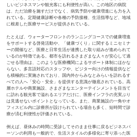
しいビジネスマンや観光客にも利便性が高い。この地区の病院
は、ただ治療を施すだけでなく、病気予防や健康増進にも力を入
れている。定期健康診断や各種の予防接種、生活指導など、地域
に根差した医療サービスが提供されている。
たとえば、ウォーターフロントのランニングコースでの健康増進
をサポートする啓発活動や、「健康づくり」に関するミニセミナ
ーの開催など、医療と日常生活が連携した取り組みが進められて
いるのが特徴である。都市を訪れるさまざまな人々が安心して過
ごせる理由は、このような医療機関によるサポート体制にほかな
らない。多言語対応のスタッフや、ビジター向けの情報提供など
も積極的に実施されており、国内外からみなとみらいを訪れるす
べての人へ「安心・安全」を提供する意識が徹底されている。高
層ホテルや商業施設、さまざまなエンターテインメントを目当て
に訪れる観光客で溢れるエリアだけに、医療インフラの充実ぶり
は見逃せないポイントとなっている。また、商業施設の一角やオ
フィスビル内に診療所が設けられている場合も多く、短時間で診
療が済む利便性が評価されている。
例えば、昼休みの時間に受診してそのまま仕事に戻るビジネスパ
ーソンの利用も一般的で、生活スタイルの多様化に寄り添った医