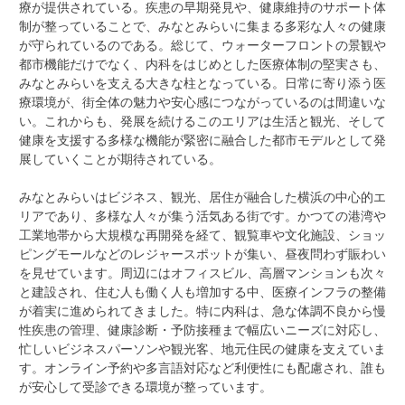
療が提供されている。疾患の早期発見や、健康維持のサポート体
制が整っていることで、みなとみらいに集まる多彩な人々の健康
が守られているのである。総じて、ウォーターフロントの景観や
都市機能だけでなく、内科をはじめとした医療体制の堅実さも、
みなとみらいを支える大きな柱となっている。日常に寄り添う医
療環境が、街全体の魅力や安心感につながっているのは間違いな
い。これからも、発展を続けるこのエリアは生活と観光、そして
健康を支援する多様な機能が緊密に融合した都市モデルとして発
展していくことが期待されている。
みなとみらいはビジネス、観光、居住が融合した横浜の中心的エ
リアであり、多様な人々が集う活気ある街です。かつての港湾や
工業地帯から大規模な再開発を経て、観覧車や文化施設、ショッ
ピングモールなどのレジャースポットが集い、昼夜問わず賑わい
を見せています。周辺にはオフィスビル、高層マンションも次々
と建設され、住む人も働く人も増加する中、医療インフラの整備
が着実に進められてきました。特に内科は、急な体調不良から慢
性疾患の管理、健康診断・予防接種まで幅広いニーズに対応し、
忙しいビジネスパーソンや観光客、地元住民の健康を支えていま
す。オンライン予約や多言語対応など利便性にも配慮され、誰も
が安心して受診できる環境が整っています。