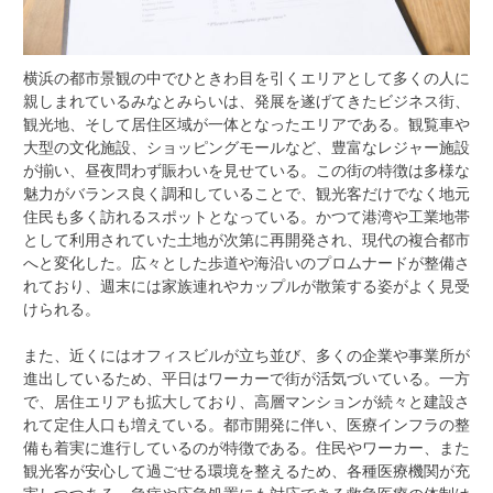
横浜の都市景観の中でひときわ目を引くエリアとして多くの人に
親しまれているみなとみらいは、発展を遂げてきたビジネス街、
観光地、そして居住区域が一体となったエリアである。
観覧車や
大型の文化施設、ショッピングモールなど、豊富なレジャー施設
が揃い、昼夜問わず賑わいを見せている。この街の特徴は多様な
魅力がバランス良く調和していることで、観光客だけでなく地元
住民も多く訪れるスポットとなっている。かつて港湾や工業地帯
として利用されていた土地が次第に再開発され、現代の複合都市
へと変化した。広々とした歩道や海沿いのプロムナードが整備さ
れており、週末には家族連れやカップルが散策する姿がよく見受
けられる。
また、近くにはオフィスビルが立ち並び、多くの企業や事業所が
進出しているため、平日はワーカーで街が活気づいている。一方
で、居住エリアも拡大しており、高層マンションが続々と建設さ
れて定住人口も増えている。都市開発に伴い、医療インフラの整
備も着実に進行しているのが特徴である。住民やワーカー、また
観光客が安心して過ごせる環境を整えるため、各種医療機関が充