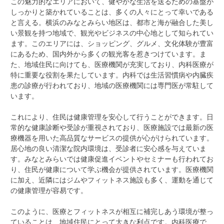
この魅力的なエリアにおいて、健やかな生活を送るための基盤が
しっかりと築かれていることは、多くの人々にとって幸いである
と言える。横浜のみなとみらい地区は、都市と海が融合した美し
い景観を持つ地域で、観光やビジネスの中心地として知られてい
ます。このエリアには、ショッピング、グルメ、文化体験が豊富
にあるため、国内外から多くの観光客を惹きつけています。ま
た、地域住民に向けても、医療機関が充実しており、内科医療が
特に重要な役割を果たしています。内科では生活習慣病や内臓疾
患の診療が行われており、地域の医療機関には専門医が常駐して
います。
これにより、住民は健康管理を安心して行うことができます。日
常的な健康診断や受診が重視されており、医療施設では最新の医
療機器を用いた高品質なサービスの提供が心がけられています。
居心地の良い清潔な院内環境は、受診者に安心感を与えていま
す。みなとみらいでは健康促進イベントやセミナーも行われてお
り、住民が健康について学ぶ機会が提供されています。医療機関
に加え、近隣にはジムやフィットネス施設も多く、運動を通じて
の健康管理が容易です。
このように、医療とフィットネスが相互に補完しあう環境が整っ
ていることは、地域住民にとって大きな利点です。内科医療で