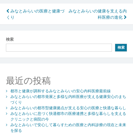
投
みなとみらいの医療と健康づ
みなとみらいの健康を支える内
くり
科医療の進化
稿
ナ
ビ
検索
検索
ゲ
ー
シ
最近の投稿
ョ
ン
都市と健康が調和するみなとみらいの安心内科医療最前線
みなとみらいの都市発展と多様な内科医療が支える健康安心のまち
づくり
みなとみらいの都市型健康拠点が支える安心の医療と快適な暮らし
みなとみらいに息づく快適都市の医療連携と多様な暮らしを支える
クリニックと病院の今
みなとみらいで安心して暮らすための医療と内科診療の現在と未来
を探る