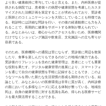
より良い健康維持に寄与していると言える。また、内科医療が提
供される病院では、患者個々の病歴や健康状態を考慮したカスタ
マイズされた治療計画を策定することが求められており、受診者
と医師とのコミュニケーションを大切にしていることも特徴であ
る。初診時には詳細な問診を行い、その後の経過観察にも力を入
れることで、長期的に健康をサポートする体制が整えられてい
る。みなとみらいは、都心からのアクセスも良いため、医療機関
だけでなくショッピング施設や飲食店、文化施設への立ち寄りが
容易である。
そのため、医療機関への通院は苦にならず、受診後に周辺を散策
したり、食事を楽しんだりもできるのがこの地域の魅力である。
受診後のリフレッシュを含めた健康管理は、患者にとっても重要
な役割を果たす。デジタル健康管理の進展により、スマートフォ
ンを通じて自分の健康状態を手軽に記録することもでき、このよ
うなツールを用いた新たな生活習慣の形成も期待されている。結
論として、みなとみらいの医療環境は非常に質が高く、内科診療
の面においても多様なニーズに応える体制が整っている。地域住
民は、自身の健康管理に対する意識を高め、得られる医療サービ
スを最大限活用することができる。