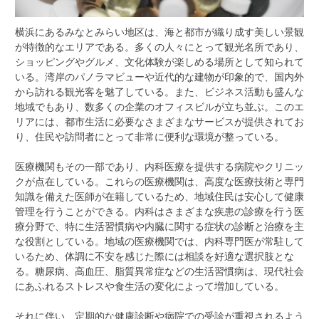
横浜にあるみなとみらい地区は、海と都市が織り成す美しい景観
が特徴的なエリアである。
多くの人々にとって観光名所であり、
ショッピングやグルメ、文化体験が楽しめる場所として知られて
いる。湾岸のパノラマビューや近代的な建物が印象的で、国内外
から訪れる観光客を魅了している。また、ビジネス活動も盛んな
地域でもあり、数多くの企業のオフィスビルが立ち並ぶ。このエ
リアには、都市生活に必要なさまざまなサービスが提供されてお
り、住民や訪問者にとって非常に便利な環境が整っている。
医療機関もその一部であり、内科医療を提供する病院やクリニッ
クが点在している。これらの医療機関は、高度な医療技術と専門
知識を備えた医師が在籍しているため、地域住民は安心して健康
管理を行うことができる。内科はさまざまな疾患の診療を行う医
療分野で、特に生活習慣病や内臓に関する症状の診断と治療を主
な役割としている。地域の医療機関では、内科専門医が常駐して
いるため、体調に不安を感じた際には相談を好適な選択肢とな
る。糖尿病、高血圧、脂質異常症などの生活習慣病は、現代社会
にあふれるストレスや食生活の変化によって増加している。
それに伴い、定期的な健康診断や病院での受診が重視されるよう