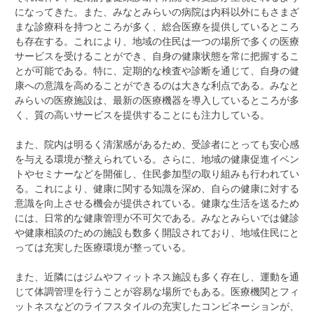
になってきた。また、みなとみらいの病院は内科以外にもさまざ
まな診療科を持つところが多く、総合医療を提供しているところ
も存在する。これにより、地域の住民は一つの場所で多くの医療
サービスを受けることができ、自身の健康状態を常に把握するこ
とが可能である。特に、定期的な検査や診断を通じて、自身の健
康への意識を高めることができるのは大きな利点である。みなと
みらいの医療施設は、最新の医療機器を導入しているところが多
く、質の高いサービスを提供することにも注力している。
また、院内は明るく清潔感があるため、受診者にとっても安心感
を与える環境が整えられている。さらに、地域の健康促進イベン
トやセミナーなどを開催し、住民参加型の取り組みも行われてい
る。これにより、健康に関する知識を深め、自らの健康に対する
意識を向上させる機会が提供されている。健康な生活を送るため
には、日常的な健康管理が不可欠である。みなとみらいでは健診
や健康相談のための施設も数多く開設されており、地域住民にと
っては充実した医療環境が整っている。
また、近隣にはジムやフィットネス施設も多く存在し、運動を通
じて体調管理を行うことが容易な場所でもある。医療機関とフィ
ットネスなどのライフスタイルの充実したコンビネーションが、