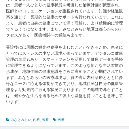
は、患者一人ひとりの健康状態を考慮した治療計画が策定され、
医師とのコミュニケーションが重視されています。討議や経過観
察を通じて、長期的な健康のサポートも行われています。これに
より、患者は自身の健康について深く理解し、より積極的に管理
できるようになります。また、みなとみらい地区は都心からのア
クセスが良く、医療機関への通院も楽です。
受診後には周囲の観光や食事を楽しむことができるため、患者に
とってはストレスの少ない環境が整っています。デジタルコ健康
管理の進展もあり、スマートフォンを活用して健康データを手軽
に管理できるようになっています。このような新たな生活習慣の
形成が、地域住民の健康意識をさらに高めることが期待されてい
ます。みなとみらいの医療環境は、質の高い内科診療とともに多
様なニーズに応える体制ができており、地域住民は自身の健康管
理をより効果的に行える状況にあります。この地域で暮らすこと
は、健やかな生活を送るための強固な基盤を持つことを意味して
います。
みなとみらい
,
内科
,
医療
医療